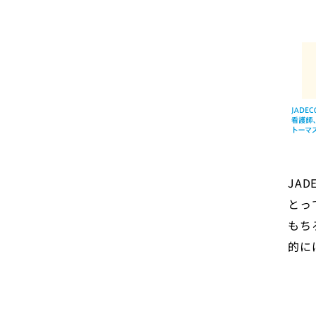
JA
とっ
もち
的に