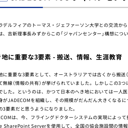
ラデルフィアのトーマス・ジェファーソン大学との交流から
は、吉新理事長みずからこの「ジャパンセンター」構想につ
き地に重要な3要素 - 搬送、情報、生涯教育
地に重要な3要素として、オーストラリアでは古くから搬送
て無線（情報の共有）が挙げられていました。しかしこの3
でした。というのは、かつて日本のへき地においては一人医
身がJADECOMを組織し、その規模がだんだん大きくなる
の3要素だと思うようになりました。
DECOMは、今、フライングドクターシステムの実現によって搬
ice SharePoint Serverを使用して、全国の協会施