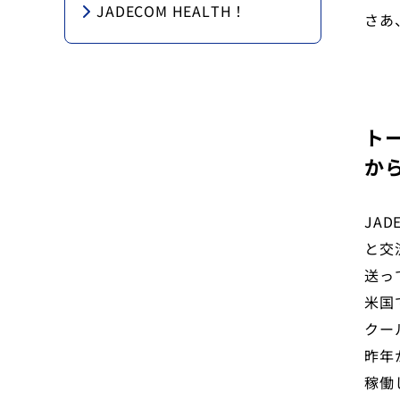
JADECOM HEALTH！
さあ
ト
か
JA
と交
送っ
米国
クー
昨年
稼働