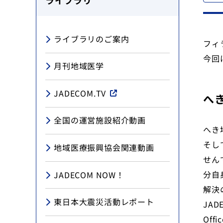
ライブラリ
地域医療研究所
ライブラリのご案内
フィ
ライブラリ
今回
月刊地域医学
入会のご案内
JADECOM.TV
へ
会員の方へ
全国の運営施設紹介動画
へき
個人情報保護方針
そし
地域医療振興協会関連動画
せん
お問い合わせ
分自
JADECOM NOW！
解決
寄附について
東日本大震災活動レポート
JA
Off