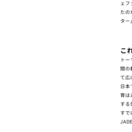
ェフ
たの
ター
こ
トー
間の
て広
日本
育は
する
すで
JA