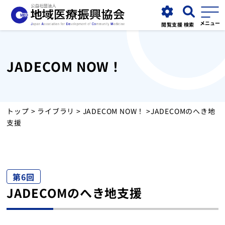
閲覧支援
検索
JADECOM NOW！
協会について
事業紹介
トップ
>
ライブラリ
>
JADECOM NOW！
>JADECOMのへき地
支援
お知らせ
運営施設
第6回
JADECOMのへき地支援
採用情報