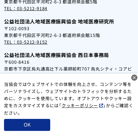
東京都千代田区平河町2-6-3 都道府県会館5階
TEL：03-5212-9184
公益社団法人地域医療振興協会 地域医療研究所
〒102-0093
東京都千代田区平河町2-6-3 都道府県会館15階
TEL：03-5212-9152
公益社団法人地域医療振興協会 西日本事務局
〒600-8416
京都市下京区烏丸通高辻下ル薬師前町707 烏丸シティ・コアビ
ル2階
TEL：075-353-5051
当協会ではウェブサイトでの体験を向上させ、コンテンツ等を
パーソナライズし、ウェブサイトのトラフィックを分析するた
めに、クッキーを使用しています。オプトアウトやクッキー設
サイトマップ
個人情報保護方針
クッキーポリシー
定をカスタマイズするには「
クッキーポリシー
」からご確認く
お問い合わせ
ださい。
Copyright 2024 Japan Association for Development of Community
OK
Medicine All Rights Reserved.