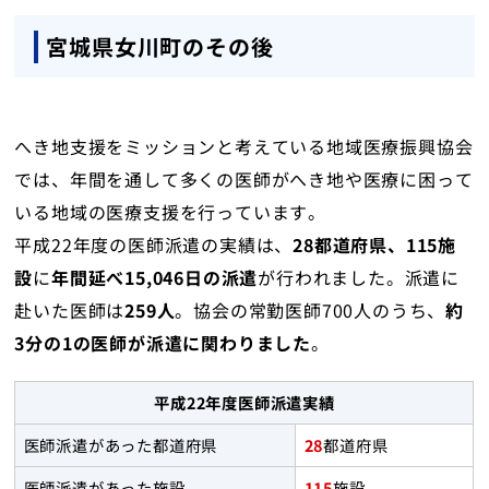
地域医療研究所
宮城県女川町のその後
ライブラリ
入会のご案内
へき地支援をミッションと考えている地域医療振興協会
では、年間を通して多くの医師がへき地や医療に困って
会員の方へ
いる地域の医療支援を行っています。
平成22年度の医師派遣の実績は、
28都道府県、115施
個人情報保護方針
設
に
年間延べ15,046日の派遣
が行われました。派遣に
赴いた医師は
259人
。協会の常勤医師700人のうち、
約
お問い合わせ
3分の1の医師が派遣に関わりました
。
寄附について
平成22年度医師派遣実績
医師派遣があった都道府県
28
都道府県
医師派遣があった施設
115
施設