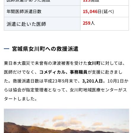
English
年間医師派遣日数
15,046
日(延べ)
259
人
派遣に赴いた医師
トップ
宮城県女川町への救援派遣
東日本大震災で未曾有の津波被害を受けた
女川町
に対しては、
医師だけでなく、
コメディカル、事務職員
が支援に赴きまし
た。救援派遣日数は平成23年9月末で、
3,201人日
。10月1日か
らは協会が指定管理者となって、女川町地域医療センターがス
タートしました。