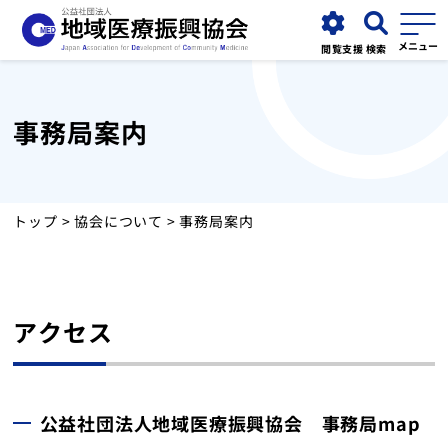
閲覧支援
検索
事務局案内
協会について
事業紹介
トップ
>
協会について
> 事務局案内
お知らせ
アクセス
運営施設
採用情報
公益社団法人地域医療振興協会 事務局map