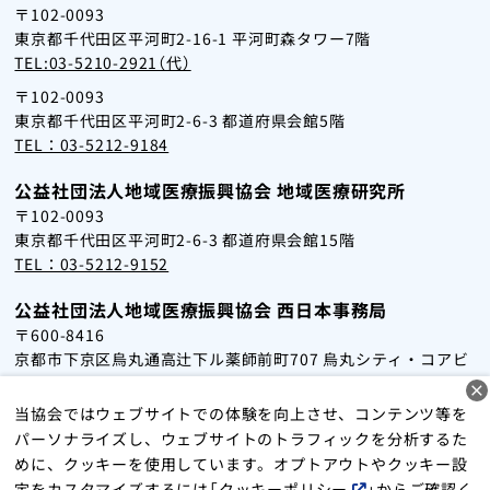
〒102-0093
東京都千代田区平河町2-16-1 平河町森タワー7階
TEL:03-5210-2921（代）
〒102-0093
東京都千代田区平河町2-6-3 都道府県会館5階
TEL：03-5212-9184
公益社団法人地域医療振興協会 地域医療研究所
〒102-0093
東京都千代田区平河町2-6-3 都道府県会館15階
TEL：03-5212-9152
公益社団法人地域医療振興協会 西日本事務局
〒600-8416
京都市下京区烏丸通高辻下ル薬師前町707 烏丸シティ・コアビ
ル2階
TEL：075-353-5051
当協会ではウェブサイトでの体験を向上させ、コンテンツ等を
パーソナライズし、ウェブサイトのトラフィックを分析するた
めに、クッキーを使用しています。オプトアウトやクッキー設
サイトマップ
個人情報保護方針
クッキーポリシー
定をカスタマイズするには「
クッキーポリシー
」からご確認く