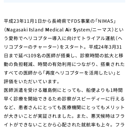
平成23年11月1日から長崎県でFDS事業の
「NIMAS」
（
N
agasaki
I
sland
M
edical
A
ir
S
ystem/ニーマス）とい
う愛称でヘリコプター導入に向けてトライアル運航（ヘ
リコプターのチャーター）をスタート。平成24年3月31
日まで延べ109名の医師が搭乗し、診察時間の拡大と移
動の負担軽減、時間の有効利用につながり、搭乗された
すべての医師から「再度ヘリコプターを活用したい」と
評価をいただいています。
医師派遣を受ける離島側にとっても、船便よりも1時間
早く診療を開始できるため診察がスピーディーに行える
など、患者さんにとっても医療機関にとってもメリット
が大きいことが実証されました。また、悪天候時はフラ
イトができないことから心配された就航率も上々。フラ