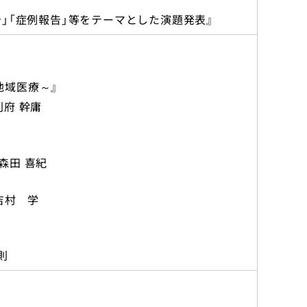
告」「症例報告」等をテーマとした演題発表』
地域医療～』
別府 幹庸
森田 喜紀
吉村 学
則