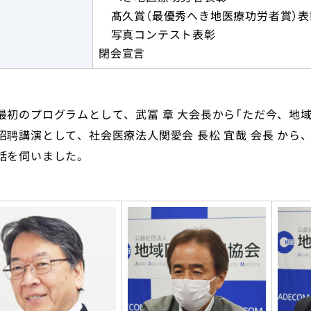
髙久賞（最優秀へき地医療功労者賞）
写真コンテスト表彰
閉会宣言
最初のプログラムとして、武冨 章 大会長から「ただ今、地
招聘講演として、社会医療法人関愛会 長松 宜哉 会長 か
話を伺いました。