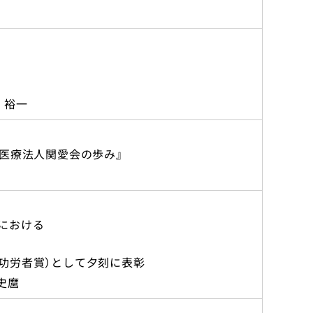
』
 裕一
会医療法人関愛会の歩み』
における
功労者賞）として夕刻に表彰
史麿