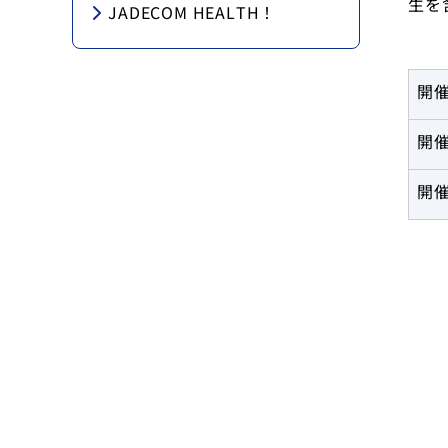
生を
JADECOM HEALTH！
開
開
開