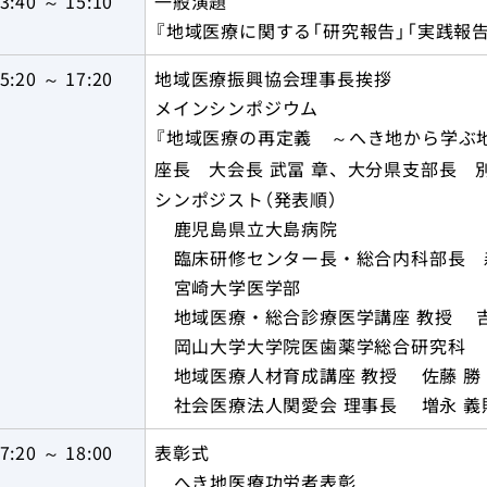
3:40 ～ 15:10
一般演題
『地域医療に関する「研究報告」「実践報
5:20 ～ 17:20
地域医療振興協会理事長挨拶
メインシンポジウム
『地域医療の再定義 ～へき地から学ぶ
座長 大会長 武冨 章、大分県支部長 
シンポジスト（発表順）
鹿児島県立大島病院
臨床研修センター長・総合内科部長 
宮崎大学医学部
地域医療・総合診療医学講座 教授 
岡山大学大学院医歯薬学総合研究科
地域医療人材育成講座 教授 佐藤 勝
社会医療法人関愛会 理事長 増永 義
7:20 ～ 18:00
表彰式
へき地医療功労者表彰