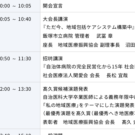
0:00 ～ 10:05
開会宣言
0:05 ～ 10:40
大会長講演
『ただ今、地域包括ケアシステム構築中
飯塚市立病院 管理者 武冨 章
座長 地域医療振興協会 副理事長 沼田
0:50 ～ 11:30
招聘講演
『自治体病院の完全民営化から15年 社
社会医療法人関愛会 会長 長松 宜哉
2:00 ～ 13:30
髙久賞候補演題発表
自治医科大学卒業医師による義務年限中
「私の地域医療」をテーマにした演題発表
（最優秀演題を髙久賞（最優秀へき地医療
表彰者 地域医療振興協会 会長 髙久 