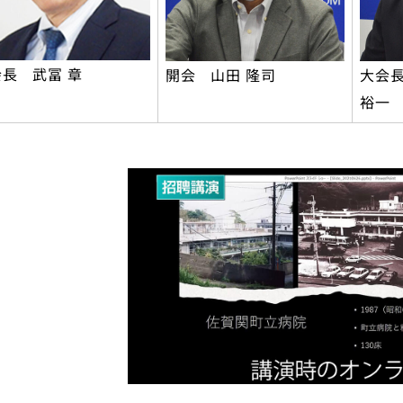
長 武冨 章
開会 山田 隆司
大会
裕一