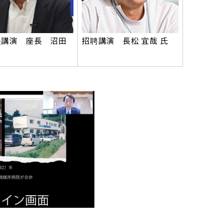
長講演 座長 沼田
招聘講演 長松 宜哉 氏