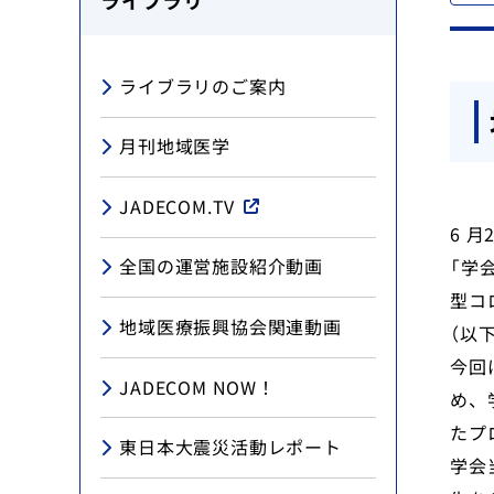
ライブラリ
地域医療研究所
ライブラリのご案内
ライブラリ
月刊地域医学
入会のご案内
JADECOM.TV
6 
会員の方へ
全国の運営施設紹介動画
「学
型コ
個人情報保護方針
地域医療振興協会関連動画
（以
今回
お問い合わせ
JADECOM NOW！
め、
たプ
寄附について
東日本大震災活動レポート
学会