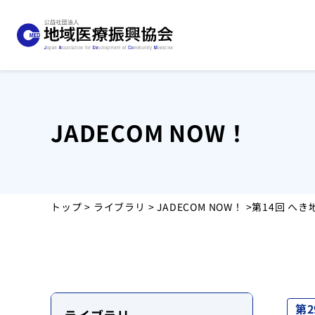
JADECOM NOW！
協会について
事業紹介
トップ
>
ライブラリ
>
JADECOM NOW！
>第14回 へ
お知らせ
運営施設
採用情報
第2