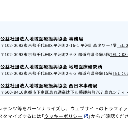
公益社団法人地域医療振興協会 事務局
〒102-0093
東京都千代田区平河町2-16-1 平河町森タワー7階
TEL:
〒102-0093
東京都千代田区平河町2-6-3 都道府県会館5階
TEL：03-
公益社団法人地域医療振興協会 地域医療研究所
〒102-0093
東京都千代田区平河町2-6-3 都道府県会館15階
TEL：03
公益社団法人地域医療振興協会 西日本事務局
〒600-8416
京都市下京区烏丸通高辻下ル薬師前町707 烏丸シティ
ンテンツ等をパーソナライズし、ウェブサイトのトラフィッ
スタマイズするには「
クッキーポリシー
」からご確認くだ
t of Community Medicine All Rights Reserved.
サイトマップ
個