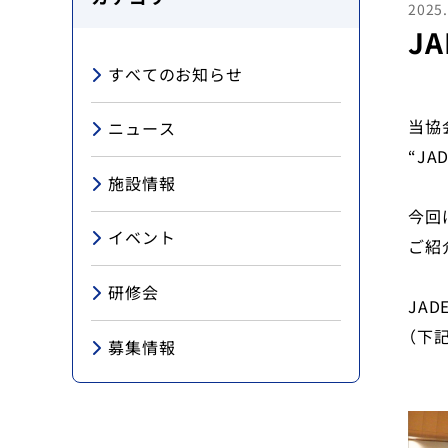
2025.
J
地域医療研究所
すべてのお知らせ
ライブラリ
当協
ニュース
“JA
入会のご案内
施設情報
今回
会員の方へ
イベント
ご紹
個人情報保護方針
研修会
JA
（下
お問い合わせ
募集情報
寄附について