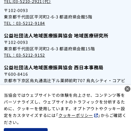
TEL:03-5210-2921（代）
〒102-0093
東京都千代田区平河町2-6-3 都道府県会館5階
TEL：03-5212-9184
公益社団法人地域医療振興協会 地域医療研究所
〒102-0093
東京都千代田区平河町2-6-3 都道府県会館15階
TEL：03-5212-9152
公益社団法人地域医療振興協会 西日本事務局
〒600-8416
京都市下京区烏丸通高辻下ル薬師前町707 烏丸シティ・コアビ
ル2階
TEL：075-353-5051
当協会ではウェブサイトでの体験を向上させ、コンテンツ等を
パーソナライズし、ウェブサイトのトラフィックを分析するた
めに、クッキーを使用しています。オプトアウトやクッキー設
サイトマップ
個人情報保護方針
クッキーポリシー
定をカスタマイズするには「
クッキーポリシー
」からご確認く
お問い合わせ
ださい。
Copyright 2024 Japan Association for Development of Community