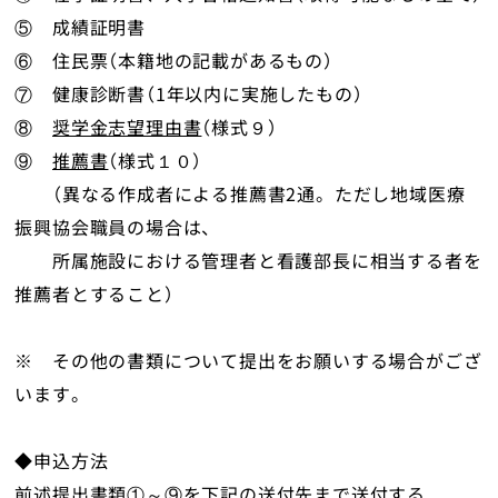
⑤ 成績証明書
⑥ 住民票（本籍地の記載があるもの）
⑦ 健康診断書（1年以内に実施したもの）
⑧
奨学金志望理由書
（様式９）
⑨
推薦書
（様式１０）
（異なる作成者による推薦書2通。ただし地域医療
振興協会職員の場合は、
所属施設における管理者と看護部長に相当する者を
推薦者とすること）
※ その他の書類について提出をお願いする場合がござ
います。
◆申込方法
前述提出書類①～⑨を下記の送付先まで送付する｡