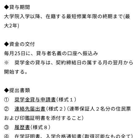
◆貸与期間
大学院入学以降、在籍する最短修業年限の終期まで(最
大2年)
◆資金の交付
毎月25日に、貸与者名義の口座へ振込み
※ 奨学金の貸与は、契約締結日の属する月の翌月から
開始する。
◆提出書類
①
奨学金貸与申請書
（様式１）
②
連絡先届出書
（様式２）（連帯保証人２名分の住民票
および印鑑証明書を添付すること）
③
履歴書
（様式８）
④ 在学証明書、入学合格通知書（取得可能なもの全て）