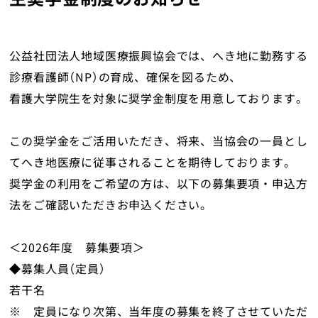
地域医療研究所
ライブラリ
公益社団法人地域医療振興協会では、へき地に勤務する
診療看護師（NP）の育成、確保を図るため、
入会のご案内
看護大学院生を対象に奨学金制度を用意しております。
会員の方へ
この奨学金をご活用いただき、将来、当協会の一員とし
てへき地医療に従事されることを期待しております。
個人情報保護方針
奨学金の利用をご希望の方は、以下の募集要項・申込方
法をご確認いただきお申込ください。
お問い合わせ
＜2026年度 募集要項＞
寄附について
◆募集人員（定員）
若干名
※ 定員になり次第、当年度の募集を終了させていただ