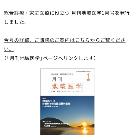
地域医療研究所
総合診療・家庭医療に役立つ 月刊地域医学1月号を発行
ライブラリ
しました。
入会のご案内
今号の詳細、ご購読のご案内はこちらからご覧くださ
い。
会員の方へ
（「月刊地域医学」ページへリンクします）
個人情報保護方針
お問い合わせ
寄附について