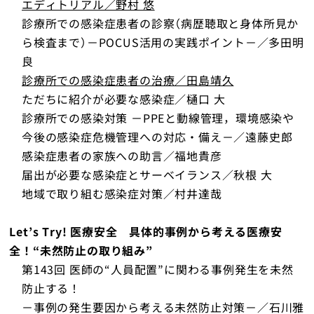
エディトリアル／野村 悠
English
診療所での感染症患者の診察（病歴聴取と身体所見か
ら検査まで）－POCUS活用の実践ポイント－／多田明
良
トップ
診療所での感染症患者の治療／田島靖久
ただちに紹介が必要な感染症／樋口 大
診療所での感染対策 －PPEと動線管理，環境感染や
今後の感染症危機管理への対応・備え－／遠藤史郎
感染症患者の家族への助言／福地貴彦
届出が必要な感染症とサーベイランス／秋根 大
地域で取り組む感染症対策／村井達哉
Let’s Try! 医療安全 具体的事例から考える医療安
全！“未然防止の取り組み”
第143回 医師の“人員配置”に関わる事例発生を未然
防止する！
－事例の発生要因から考える未然防止対策－／石川雅