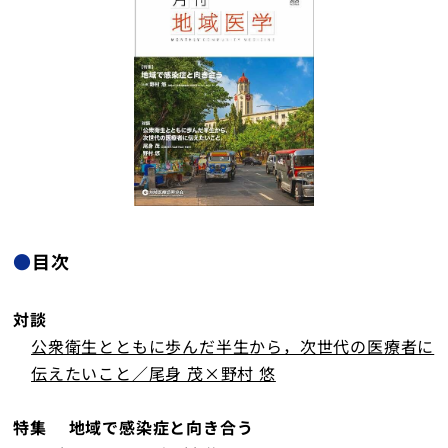
地域医療研究所
ライブラリ
入会のご案内
会員の方へ
個人情報保護方針
●
目次
お問い合わせ
対談
公衆衛生とともに歩んだ半生から，次世代の医療者に
寄附について
伝えたいこと／尾身 茂×野村 悠
特集 地域で感染症と向き合う